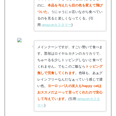
のに、
本品を与えたら目の色を変えて飛び
ついた
。うにゃうにゃ言いながら食べてい
るのを見ると楽しくなってくる。(引
用:
amazonカスタマー
)
メインクーンですが、すごい勢いで食べま
す。普段はロイヤルカナンのカリカリで、
ちゅーるを少しトッピングしないと食べて
くれません。でもこのご飯なら
トッピング
無しで完食してくれます
。色味も、あぁグ
レインフリーなんだなぁっていう感じで濃
い色。
ヨーロッパ人の友人もhappy catは
おススメだよーって言ってくれたので安心
して与えています
。(引用:
amazonカスタ
マー
)