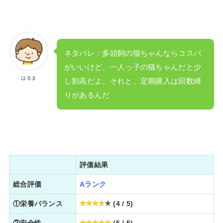
ネタバレ：多頭飼の猫ちゃんならコスパ
がいいけど、一人っ子の猫ちゃんだと少
はるま
し割高だよ。それと、定期購入は回数縛
りがあるんだ
評価結果
総合評価
A
ランク
①栄養バランス
(4 / 5)
②安全性
(5 / 5)